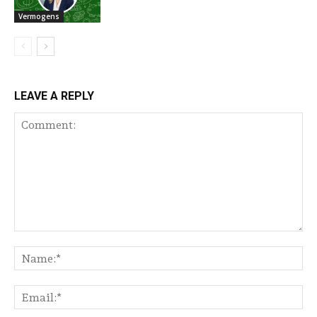
Vermogens
LEAVE A REPLY
Comment:
Na
Ema