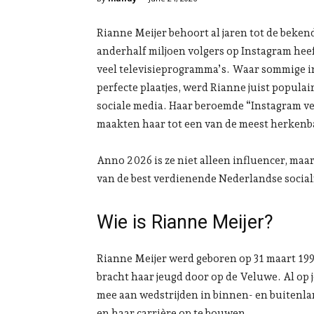
Rianne Meijer behoort al jaren tot de beke
anderhalf miljoen volgers op Instagram heef
veel televisieprogramma’s. Waar sommige in
perfecte plaatjes, werd Rianne juist populai
sociale media. Haar beroemde “Instagram ver
maakten haar tot een van de meest herkenb
Anno 2026 is ze niet alleen influencer, m
van de best verdienende Nederlandse socia
Wie is Rianne Meijer?
Rianne Meijer werd geboren op 31 maart 1993
bracht haar jeugd door op de Veluwe. Al op j
mee aan wedstrijden in binnen- en buitenl
en haar carrière op te bouwen.