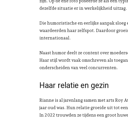
zijn. Op de ene foto poseerde ze als een typ
dezelfde situatie er in werkelijkheid uitzag.
Die humoristische en eerlijke aanpak sloeg
waardeerden haar zelfspot. Daardoor groeid
internationaal.
Naast humor deelt ze content over moedersch
Haar stijl wordt vaak omschreven als toega
onderscheiden van veel concurrenten.
Haar relatie en gezin
Rianne is al jarenlang samen met arts Roy At
jaar oud was. Hun relatie groeide uit tot e
In 2022 trouwden ze tijdens een groot huw