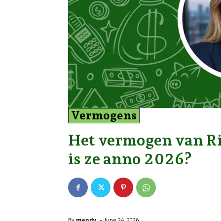
Vermogens
Het vermogen van Ria
is ze anno 2026?
-
By
mandy
June 24, 2026