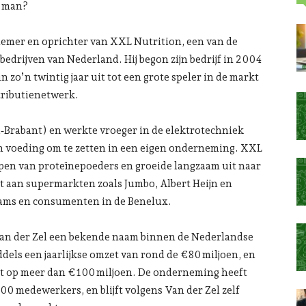
e man?
nemer en oprichter van XXL Nutrition, een van de
drijven van Nederland. Hij begon zijn bedrijf in 2004
zo’n twintig jaar uit tot een grote speler in de markt
tributienetwerk.
‑Brabant) en werkte vroeger in de elektrotechniek
s en voeding om te zetten in een eigen onderneming. XXL
pen van proteïnepoeders en groeide langzaam uit naar
t aan supermarkten zoals Jumbo, Albert Heijn en
eams en consumenten in de Benelux.
Van der Zel een bekende naam binnen de Nederlandse
dels een jaarlijkse omzet van rond de €80 miljoen, en
at op meer dan €100 miljoen. De onderneming heeft
0 medewerkers, en blijft volgens Van der Zel zelf