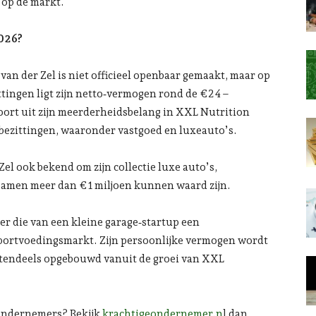
op de markt.
2026?
an der Zel is niet officieel openbaar gemaakt, maar op
attingen ligt zijn netto‑vermogen rond de €24 –
oort uit zijn meerderheidsbelang in XXL Nutrition
bezittingen, waaronder vastgoed en luxeauto’s.
Zel ook bekend om zijn collectie luxe auto’s,
samen meer dan €1 miljoen kunnen waard zijn.
er die van een kleine garage‑startup een
sportvoedingsmarkt. Zijn persoonlijke vermogen wordt
rotendeels opgebouwd vanuit de groei van XXL
 ondernemers? Bekijk
krachtigeondernemer.n
l dan