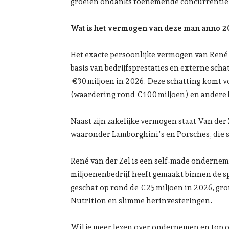
groeien ondanks toenemende concurrentie 
Wat is het vermogen van deze man anno 
Het exacte persoonlijke vermogen van René v
basis van bedrijfsprestaties en externe sch
€30 miljoen in 2026. Deze schatting komt v
(waardering rond €100 miljoen) en andere 
Naast zijn zakelijke vermogen staat Van der 
waaronder Lamborghini’s en Porsches, die 
René van der Zel is een self‑made ondernem
miljoenenbedrijf heeft gemaakt binnen de 
geschat op rond de €25 miljoen in 2026, g
Nutrition en slimme herinvesteringen.
Wil je meer lezen over ondernemen en top