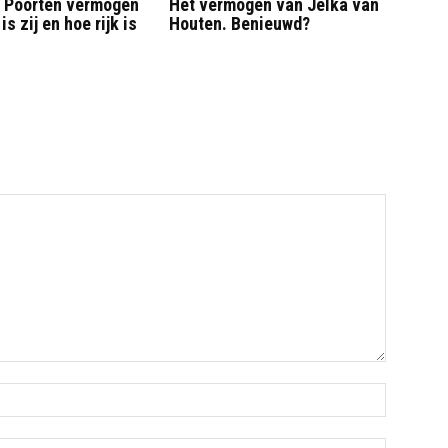
 Poorten vermogen
Het vermogen van Jelka van
is zij en hoe rijk is
Houten. Benieuwd?
Name:*
Email:*