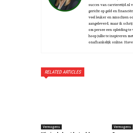
succes van carrieretijd.nl 
gericht op geld en financiën
veel leuker en misschien oo
aangeleverd, maar ik schrijf
om persee een opleiding te 
hoop jullie te inspireren m
onafhankelijk online. Have
RELATED ARTICLES
Vermogens
Vermogens