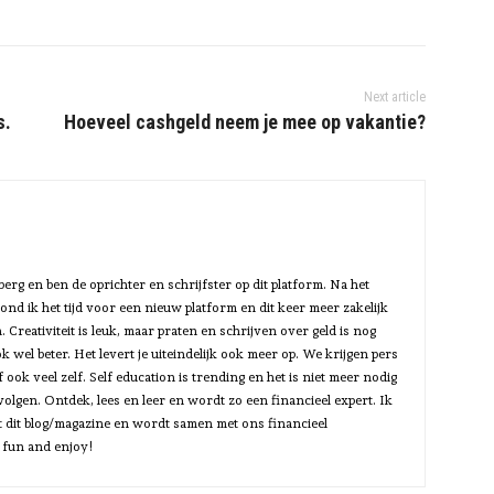
Next article
s.
Hoeveel cashgeld neem je mee op vakantie?
rg en ben de oprichter en schrijfster op dit platform. Na het
vond ik het tijd voor een nieuw platform en dit keer meer zakelijk
. Creativiteit is leuk, maar praten en schrijven over geld is nog
k wel beter. Het levert je uiteindelijk ook meer op. We krijgen pers
 ook veel zelf. Self education is trending en het is niet meer nodig
volgen. Ontdek, lees en leer en wordt zo een financieel expert. Ik
et dit blog/magazine en wordt samen met ons financieel
 fun and enjoy!