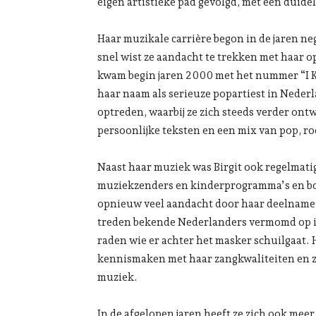
eigen artistieke pad gevolgd, met een duidel
Haar muzikale carrière begon in de jaren nege
snel wist ze aandacht te trekken met haar o
kwam begin jaren 2000 met het nummer “I 
haar naam als serieuze popartiest in Nederl
optreden, waarbij ze zich steeds verder ont
persoonlijke teksten en een mix van pop, ro
Naast haar muziek was Birgit ook regelmatig 
muziekzenders en kinderprogramma’s en bou
opnieuw veel aandacht door haar deelname
treden bekende Nederlanders vermomd op i
raden wie er achter het masker schuilgaat.
kennismaken met haar zangkwaliteiten en z
muziek.
In de afgelopen jaren heeft ze zich ook meer