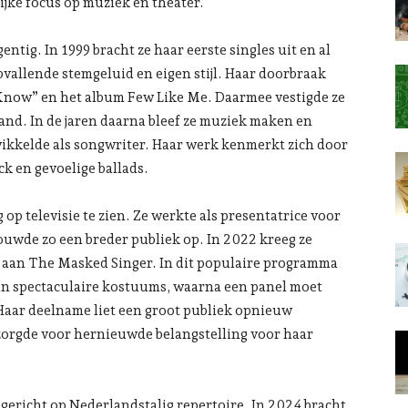
ijke focus op muziek en theater.
ntig. In 1999 bracht ze haar eerste singles uit en al
pvallende stemgeluid en eigen stijl. Haar doorbraak
Know” en het album Few Like Me. Daarmee vestigde ze
and. In de jaren daarna bleef ze muziek maken en
wikkelde als songwriter. Haar werk kenmerkt zich door
ck en gevoelige ballads.
op televisie te zien. Ze werkte als presentatrice voor
wde zo een breder publiek op. In 2022 kreeg ze
 aan The Masked Singer. In dit populaire programma
n spectaculaire kostuums, waarna een panel moet
 Haar deelname liet een groot publiek opnieuw
orgde voor hernieuwde belangstelling voor haar
 gericht op Nederlandstalig repertoire. In 2024 bracht