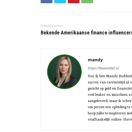
Previous article
Bekende Amerikaanse finance influencer
mandy
https://financetijd.nl
Hoi, ik ben Mandy Buddenbe
succes van carrieretijd.nl 
gericht op geld en financiën
veel leuker en misschien oo
aangeleverd, maar ik schrijf
om persee een opleiding te 
hoop jullie te inspireren m
onafhankelijk online. Have