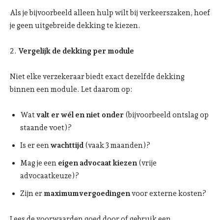
Als je bijvoorbeeld alleen hulp wilt bij verkeerszaken, hoef
je geen uitgebreide dekking te kiezen.
2.
Vergelijk de dekking per module
Niet elke verzekeraar biedt exact dezelfde dekking
binnen een module. Let daarom op:
Wat
valt er wél en niet onder
(bijvoorbeeld ontslag op
staande voet)?
Is er een
wachttijd
(vaak 3 maanden)?
Mag je een
eigen advocaat kiezen
(vrije
advocaatkeuze)?
Zijn er
maximumvergoedingen
voor externe kosten?
Lees de voorwaarden goed door of gebruik een