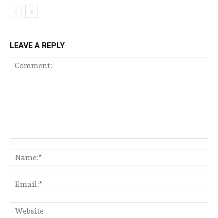
LEAVE A REPLY
Comment:
Na
Ema
Web