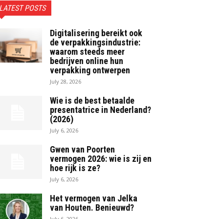
LATEST POSTS
Digitalisering bereikt ook
de verpakkingsindustrie:
waarom steeds meer
bedrijven online hun
verpakking ontwerpen
July 28, 2026
Wie is de best betaalde
presentatrice in Nederland?
(2026)
July 6, 2026
Gwen van Poorten
vermogen 2026: wie is zij en
hoe rijk is ze?
July 6, 2026
Het vermogen van Jelka
van Houten. Benieuwd?
July 6, 2026